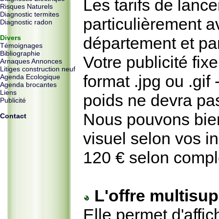
Les tarifs de lanc
Risques Naturels
Diagnostic termites
particulièrement 
Diagnostic radon
Divers
département et par
Témoignages
Bibliographie
Votre publicité fi
Arnaques Annonces
Litiges construction neuf
format .jpg ou .gif 
Agenda Ecologique
Agenda brocantes
Liens
poids ne devra pa
Publicité
Nous pouvons bien
Contact
visuel selon vos in
120 € selon compl
L'offre multisu
Elle permet d'affi