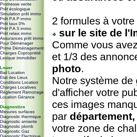
Promesse vente
Prêt écologique
Simulation prêt immo
2 formules à votre 
Prêt P.A.P immo
Prêt taux 0%
Prêt P.A.S immo
sur le site de l
Prêt relais immo
Assurances prêt immo
Comme vous avez p
Pour Déménager
Prime Déménagement
Charges Copropriété
et 1/3 des annonc
Lexique immobilier
photo
.
Louer
Bail Location
Notre système de 
Etat des Lieux
Conditions Location
Charges Locatives
d'afficher votre p
Règlement Ramonage
Location Gérance
ces images manqu
Diagnostics
Mesures surfaces
par
département
Diagnostic thermique
Diagnostic amiante
votre zone de chal
Diagnostic plomb
Diagnostic Gaz
Diagnostic Electrique