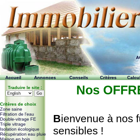
A
Accueil
Annonces
Conseils
Critères
Calcu
Nos OFFR
Traduire le site
:
Critères de choix
Zone saine
Filtration de l'eau
B
ienvenue à nos 
Double-vitrage FE
Triple vitrage
sensibles !
Isolation écologique
Récupération eau pluie
Maison en bois