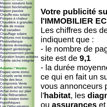
Maison ossature bois
Maison bioclimatique
Votre publicité s
Maison passive
Chauffe-eau solaire
l'IMMOBILIER 
Pompes à chaleur
Chaudière à granulés
Poêle de masse
Les chiffres des de
Puit canadien
Chauffage solaire
indiquent que :
Peintures non toxique
Photovoltaïque
Eolienne domestique
- le nombre de pag
Rapport géobiologie
Assainissement planté
site est de
9,1
Epuration boues activées
Toilette sèche intégrée
- la durée moyenne
Acheter / Vendre
Etapes vente immo
ce qui en fait un s
Conseils vente immo
Visite des lieux
Compromis Vente
vous annonceurs pu
Conseils achat immo
Achat immo sur plan
l'
habitat
, les
diag
Délai Rétractation
Frais notaire immo
ou
assurances
et 
Hypothèques
Lois Défiscalisation